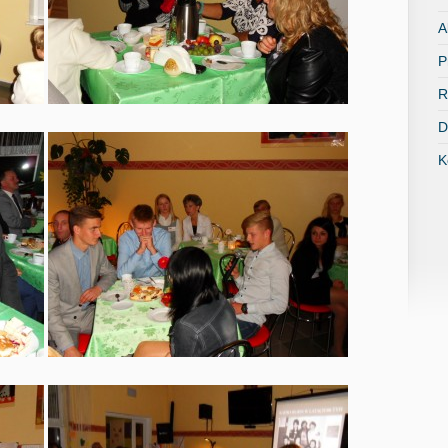
A
P
R
D
K