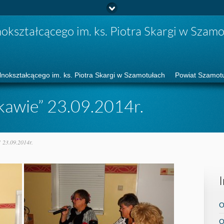
lnokształcącego im. ks. Piotra Skargi w Szamotułach
Powiat Szamotu
kawie” 23.09.2014r.
 23.09.2014r.
O
O