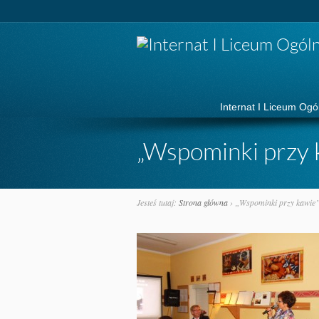
Idź do:
Internat I Liceum Ogó
„Wspominki przy 
Jesteś tutaj:
Strona główna
›
„Wspominki przy kawie”