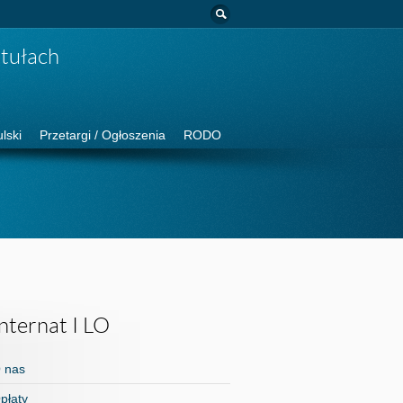
lski
Przetargi / Ogłoszenia
RODO
Internat I LO
 nas
płaty