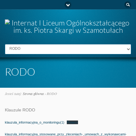
Idź do:
RODO
Jesteś tutaj:
Strona główna
›
RODO
Klauzule RODO
klauzula_informacyjna_o_monitoringu(1)
Pobierz
klauzula_informacyjna_stosowane_przy_zleceniach-_umowach_z_wykonawcami-