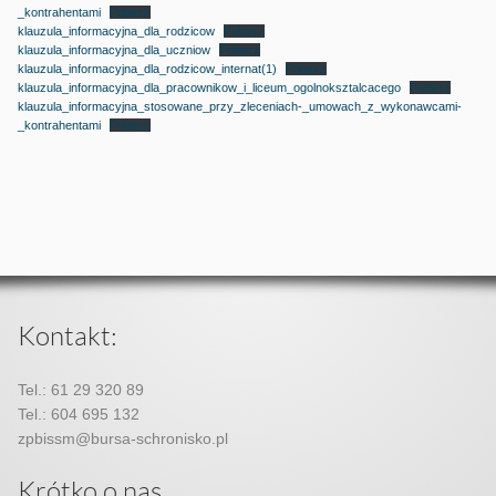
_kontrahentami
Pobierz
klauzula_informacyjna_dla_rodzicow
Pobierz
klauzula_informacyjna_dla_uczniow
Pobierz
klauzula_informacyjna_dla_rodzicow_internat(1)
Pobierz
klauzula_informacyjna_dla_pracownikow_i_liceum_ogolnoksztalcacego
Pobierz
klauzula_informacyjna_stosowane_przy_zleceniach-_umowach_z_wykonawcami-
_kontrahentami
Pobierz
Kontakt:
Tel.: 61 29 320 89
Tel.: 604 695 132
zpbissm@bursa-schronisko.pl
Krótko o nas